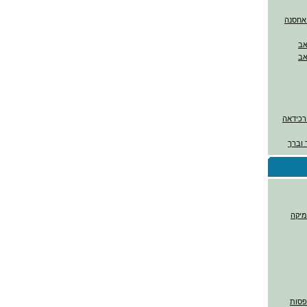
ורכידאה
 וברך
מיקה
דפסות