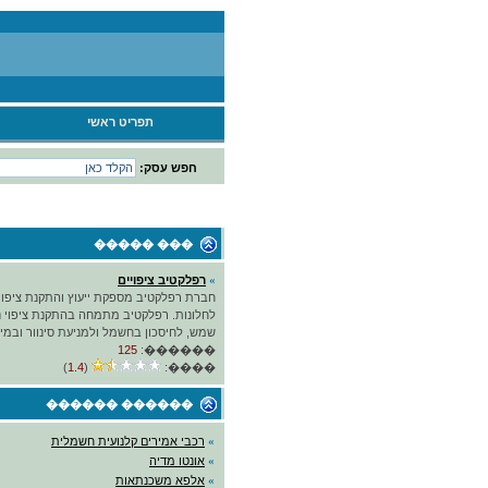
תפריט ראשי
חפש עסק:
��� �����
»
רפלקטיב ציפויים
חברת רפלקטיב מספקת ייעוץ והתקנת ציפוי
לחלונות. רפלקטיב מתמחה בהתקנת ציפוי נ
שמש, לחיסכון בחשמל ולמניעת סינוור ובמיגו
125
������:
)
1.4
(
����:
������ ������
»
רכבי אמירים קלנועית חשמלית
»
אונטו מדיה
»
אלפא משכנתאות