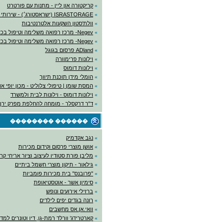
»
קריקטורה און ליין - מתנות עם פורטרט
»
ISRASTORAGE (ישראסטורג׳) - שירותי אחסנה
»
וולת'סטון השקעות אלטרנטיבות
»
Negev- מרכז רפואה משלימה וטיפול בכאב
»
Negev- מרכז רפואה משלימה וטיפול בכאב
»
ADland פרסום בגוגל
»
וילונות פרימוורה
»
וילונות דומוס
»
הומלי מידן תוכנת תיווך
»
המסת שומן | טיפולי צלוליט - מכון יופי א
»
וילונות דומוס - וילונות לבית ולמשרד
»
ד"ר דרקסלר - מומחה להחלפת מפרק ירך
������ ��������
»
נגב אקדמיק
»
אושן מוצרי פרסום וקידום מכירות
»
מליבן פורת סטודיו לעיצוב וציור אריחי קר
»
גילאור - תיקון מוצרי חשמל ביתיים
»
"פרובנס" בית מכירות פומביות
»
סימיון אשר - אוטסטיאופת
»
ברזילי אירועים ונופש
»
רונה בגדים יפים לילדים
»
וואי.אן.אס מחשבים
»
קארטרידג' וורלד רמת-גן, דיו וטונרים למ