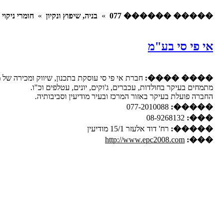
����� ������ 077
»
בניה, שיפוץ ונקיון
»
חומרי ניקוי 
אי פי סי בע"מ
���� ����:
חברת אי פי סי עוסקת בתכנון, שיווק ומכירה של מ
מתמחים בעיקר בחולדות, עכברים, ג'וקים, יונים, עטלפים וכ"ו.
החברה פועלת בעיקר באזור המרכז ובעיר מודיעין וסביבותיה.
077-2010088
�����:
08-9268132
���:
�����:
רח' דוד אלעזר 15/1 מודיעין
http://www.epc2008.com
���: