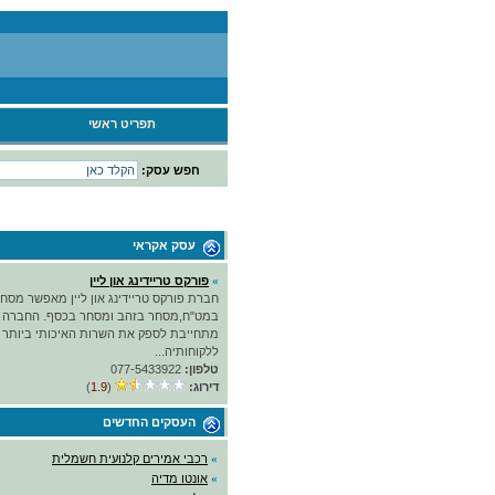
תפריט ראשי
חפש עסק:
עסק אקראי
»
פורקס טריידינג און ליין
חברת פורקס טריידינג און ליין מאפשר מסח
במט"ח,מסחר בזהב ומסחר בכסף. החברה
מתחייבת לספק את השרות האיכותי ביותר
ללקוחותיה...
טלפון:
077-5433922
דירוג:
(
1.9
)
העסקים החדשים
»
רכבי אמירים קלנועית חשמלית
»
אונטו מדיה