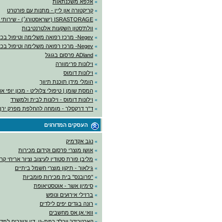
»
אלפא משכנתאות
»
קריקטורה און ליין - מתנות עם פורטרט
»
ISRASTORAGE (ישראסטורג׳) - שירותי אחסנה
»
וולת'סטון השקעות אלטרנטיבות
»
Negev- מרכז רפואה משלימה וטיפול בכאב
»
Negev- מרכז רפואה משלימה וטיפול בכאב
»
ADland פרסום בגוגל
»
וילונות פרימוורה
»
וילונות דומוס
»
הומלי מידן תוכנת תיווך
»
המסת שומן | טיפולי צלוליט - מכון יופי א
»
וילונות דומוס - וילונות לבית ולמשרד
»
ד"ר דרקסלר - מומחה להחלפת מפרק ירך
העסקים המדורגים
»
נגב אקדמיק
»
אושן מוצרי פרסום וקידום מכירות
»
מליבן פורת סטודיו לעיצוב וציור אריחי קר
»
גילאור - תיקון מוצרי חשמל ביתיים
»
"פרובנס" בית מכירות פומביות
»
סימיון אשר - אוטסטיאופת
»
ברזילי אירועים ונופש
»
רונה בגדים יפים לילדים
»
וואי.אן.אס מחשבים
»
קארטרידג' וורלד רמת-גן, דיו וטונרים למ