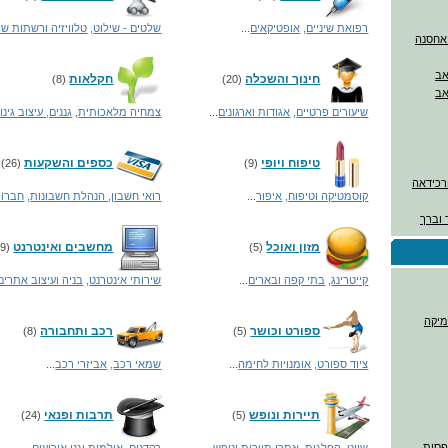
רפואת שיניים
,
אופטיקאים
...
שלטים - שילוט
,
טלוויזיה ורשתות שי
חינוך והשכלה
חקלאות
(8)
(20)
שיעורים פרטיים
,
אגודות וארגונים
...
צמחיה מלאכותית
,
גננים, עיצוב גינו
טיפוח ויופי
כספים והשקעות
(26)
(9)
ורכידאה
קוסמטיקה וטיפוח
,
איפור
...
רואי חשבון, הנהלת חשבונות
,
חברות
 וברך
מזון ואוכל
מחשבים ואינטרנט
(69)
(5)
קייטרינג
,
בתי קפה ובארים
...
שירותי אינטרנט
,
בניה ועיצוב אתרים
מיקה
ספורט וכושר
רכב ותחבורה
(8)
(5)
ציוד ספורט
,
אומנויות לחימה
...
שמאי רכב
,
אביזרי רכב
...
תיירות ונופש
תרבות ופנאי
(24)
(5)
דפסות