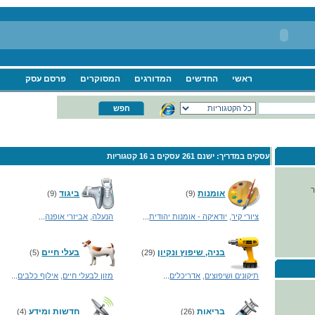
ראשי
החדשים
המדורגים
המסוקרים
פרסם עסק
עסקים במדריך:
ישנם 261 עסקים ב
16 קטגוריות
ר
אומנות
ביגוד
(9)
(9)
ציורי קיר
,
יודאיקה - אומנות יהודית
...
הנעלה
,
אביזרי אופנה
...
בניה, שיפוץ ונקיון
בעלי חיים
(5)
(29)
תיקונים ושיפוצים
,
אדריכלים
...
מזון לבעלי חיים
,
אילוף כלבים
...
בריאות
חדשות ומידע
(4)
(26)