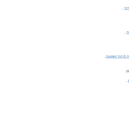
דור
...
ת
...
 לניהול השקעות
...
...