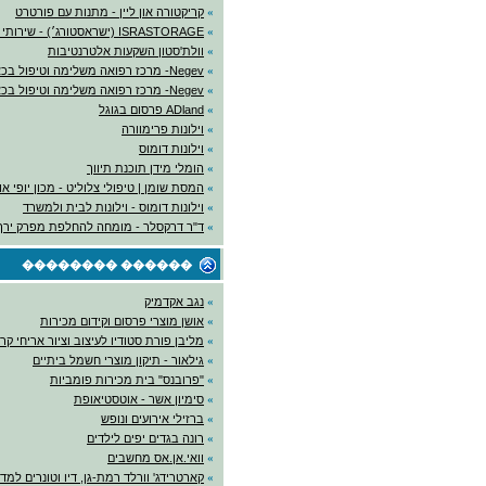
»
קריקטורה און ליין - מתנות עם פורטרט
»
ISRASTORAGE (ישראסטורג׳) - שירותי אחסנה
»
וולת'סטון השקעות אלטרנטיבות
»
Negev- מרכז רפואה משלימה וטיפול בכאב
»
Negev- מרכז רפואה משלימה וטיפול בכאב
»
ADland פרסום בגוגל
»
וילונות פרימוורה
»
וילונות דומוס
»
הומלי מידן תוכנת תיווך
»
המסת שומן | טיפולי צלוליט - מכון יופי א
»
וילונות דומוס - וילונות לבית ולמשרד
»
ד"ר דרקסלר - מומחה להחלפת מפרק ירך
������ ��������
»
נגב אקדמיק
»
אושן מוצרי פרסום וקידום מכירות
»
מליבן פורת סטודיו לעיצוב וציור אריחי קר
»
גילאור - תיקון מוצרי חשמל ביתיים
»
"פרובנס" בית מכירות פומביות
»
סימיון אשר - אוטסטיאופת
»
ברזילי אירועים ונופש
»
רונה בגדים יפים לילדים
»
וואי.אן.אס מחשבים
»
קארטרידג' וורלד רמת-גן, דיו וטונרים למ