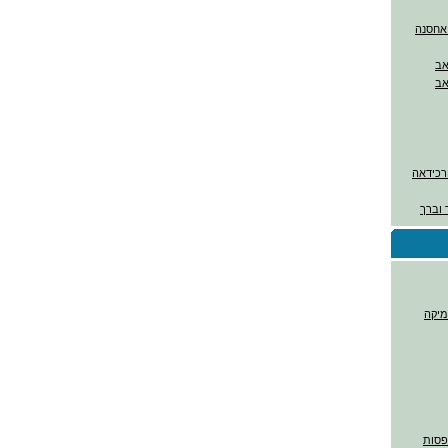
ורכידאה
 וברך
מיקה
דפסות