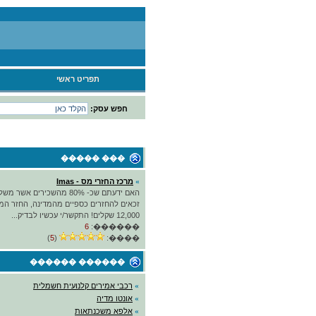
תפריט ראשי
חפש עסק:
��� �����
»
מרכז החזרי מס - Imas
האם ידעתם שכ- 80% מהשכירים אש
זכאים להחזרים כספיים מהמדינה, החזר המ
12,000 שקלים! התקשר/י עכשיו לבדיק...
6
������:
)
5
(
����:
������ ������
»
רכבי אמירים קלנועית חשמלית
»
אונטו מדיה
»
אלפא משכנתאות