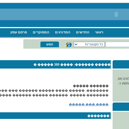
ראשי
החדשים
המדורגים
המסוקרים
פרסם עסק
���� 389 ����� �
����� ������:
ר משלמים מס,
מוצע כ-
������ �����
�����, ����� ���� ����� ������ ��� �����
� �����. ������ ����� ������ ����� ����.
���� ��� �����
�������