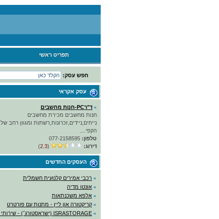
תפריט ראשי
חפש עסק:
עסק אקראי
»
ד"רPC-חנות מחשבים
חנות מחשבים מכירת מחשבים
נייחים,ניידים,זכרונות,רשתות ומגוון רחב של 
הקפי....
טלפון:
077-2158595
דירוג:
(
2.3
)
העסקים החדשים
»
רכבי אמירים קלנועית חשמלית
»
אונטו מדיה
»
אלפא משכנתאות
»
קריקטורה און ליין - מתנות עם פורטרט
»
ISRASTORAGE (ישראסטורג׳) - שירותי אחסנה