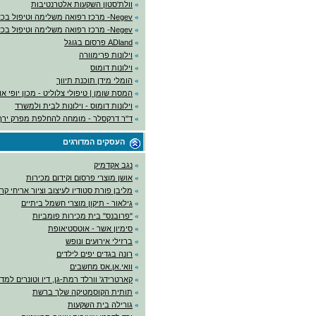
»
וולת'סטון השקעות אלטרנטיבות
»
Negev- מרכז רפואה משלימה וטיפול בכאב
»
Negev- מרכז רפואה משלימה וטיפול בכאב
»
ADland פרסום בגוגל
»
וילונות פרימוורה
»
וילונות דומוס
»
הומלי מידן תוכנת תיווך
»
המסת שומן | טיפולי צלוליט - מכון יופי א
»
וילונות דומוס - וילונות לבית ולמשרד
»
ד"ר דרקסלר - מומחה להחלפת מפרק ירך
העסקים המדורגים
»
נגב אקדמיק
»
אושן מוצרי פרסום וקידום מכירות
»
מליבן פורת סטודיו לעיצוב וציור אריחי קר
»
גילאור - תיקון מוצרי חשמל ביתיים
»
"פרובנס" בית מכירות פומביות
»
סימיון אשר - אוטסטיאופת
»
ברזילי אירועים ונופש
»
רונה בגדים יפים לילדים
»
וואי.אן.אס מחשבים
»
קארטרידג' וורלד רמת-גן, דיו וטונרים למ
»
תותית הקוסמטיקה שלך ברשת
»
גורילה בית השקעות