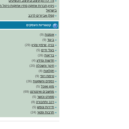
»
ורד לדרמן עיצובים עיצוב תכשיטים
»
ניקיון,חברות אחזקה,סתיו אחזקות-ניהול מ
בישראל
»
קפלן אביזרים לרכב
קטגוריות העסקים
»
אומנות
(9)
»
ביגוד
(9)
»
בניה, שיפוץ ונקיון
(29)
»
בעלי חיים
(5)
»
בריאות
(26)
»
חדשות ומידע
(4)
»
חינוך והשכלה
(20)
»
חקלאות
(8)
»
טיפוח ויופי
(9)
»
כספים והשקעות
(26)
»
מזון ואוכל
(5)
»
מחשבים ואינטרנט
(69)
»
ספורט וכושר
(5)
»
רכב ותחבורה
(8)
»
תיירות ונופש
(5)
»
תרבות ופנאי
(24)