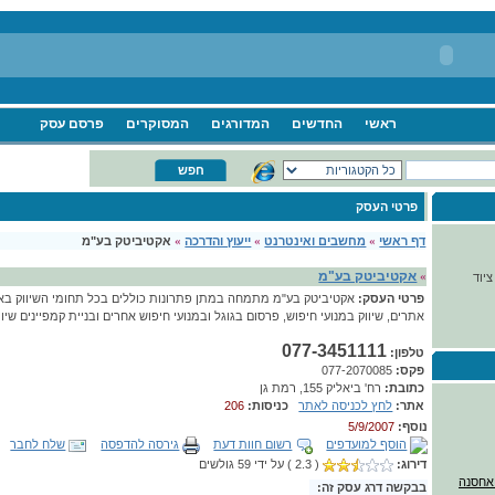
ראשי
החדשים
המדורגים
המסוקרים
פרסם עסק
פרטי העסק
דף ראשי
»
מחשבים ואינטרנט
»
ייעוץ והדרכה
»
אקטיביטק בע"מ
אקטיביטק בע"מ
»
ציוד
פרטי העסק:
אקטיביטק בע"מ מתמחה במתן פתרונות כוללים בכל תחומי השיווק באינ
אתרים, שיווק במנועי חיפוש, פרסום בגוגל ובמנועי חיפוש אחרים ובניית קמפיינים שיווק
077-3451111
טלפון:
פקס:
077-2070085
כתובת:
רח' ביאליק 155, רמת גן
אתר:
לחץ לכניסה לאתר
כניסות:
206
נוסף:
5/9/2007
הוסף למועדפים
רשום חוות דעת
גירסה להדפסה
שלח לחבר
דירוג:
( 2.3 ) על ידי 59 גולשים
בבקשה דרג עסק זה: