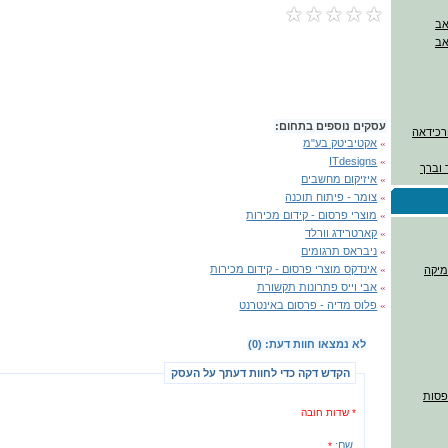
עסקים נוספים בתחום:
ורכידאה
»
אקטיביטק בע"מ
ITdesigns
»
 וברך
»
איזיקום מחשבים
»
צומר - פיתוח תוכנה
»
מוצרי פרסום - קידום מכירות
»
קארטרידג וורלד
»
ניבראס תרגומים
»
אינדקס מוצרי פרסום - קידום מכירות
מיקה
»
אבי וייס פתרונות תקשורת
»
פלוס מדיה - פרסום באינטרנט
לא נמצאו חוות דעת: (0)
הקדש דקה כדי לחוות דעתך על העסק
דפסות
* שדות חובה
שם:
*