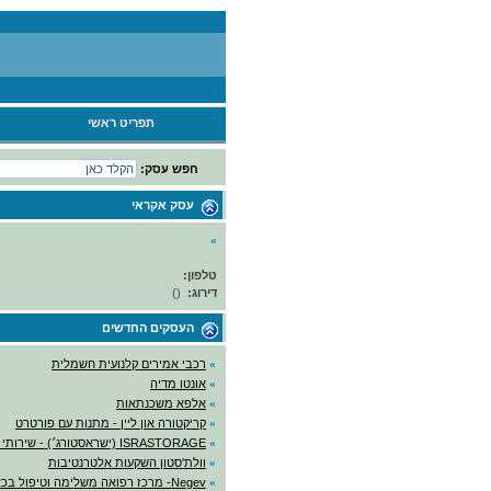
תפריט ראשי
חפש עסק:
עסק אקראי
»
טלפון:
דירוג:
(
)
העסקים החדשים
»
רכבי אמירים קלנועית חשמלית
»
אונטו מדיה
»
אלפא משכנתאות
»
קריקטורה און ליין - מתנות עם פורטרט
»
ISRASTORAGE (ישראסטורג׳) - שירותי אחסנה
»
וולת'סטון השקעות אלטרנטיבות
»
Negev- מרכז רפואה משלימה וטיפול בכאב