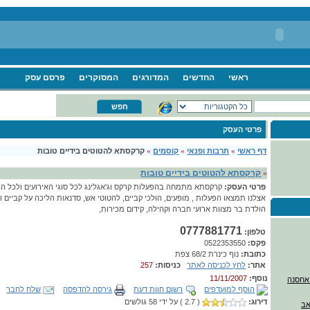
ראשי
החדשים
המדורגים
המסוקרים
פרסם עסק
פרטי העסק
דף ראשי
»
תרבות ופנאי
»
קוסמים
»
קרקסתא להטוטים בידיים טובות
קרקסתא להטוטים בידיים טובות
»
פרטי העסק:
קרקסתא מתמחה בהפעלות קרקס וג'אגלינג לכל סוגי האירועים ולכל הג
אצלנו תמצאו הפעלות , מופעים, הולכי קביים, להטוטי אש, סדנאות הליכה על קביים וע
הולדת בר מצוות ארועי חברה וקהילה, קידום מכירות,
0777881771
טלפון:
פקס:
0522353550
כתובת:
נוף כינרת 68/2 צפת
אתר:
לחץ לכניסה לאתר
כניסות:
257
נוסף:
11/11/2007
הוסף למועדפים
רשום חוות דעת
גירסה להדפסה
שלח לחבר
דירוג:
( 2.7 ) על ידי 58 גולשים