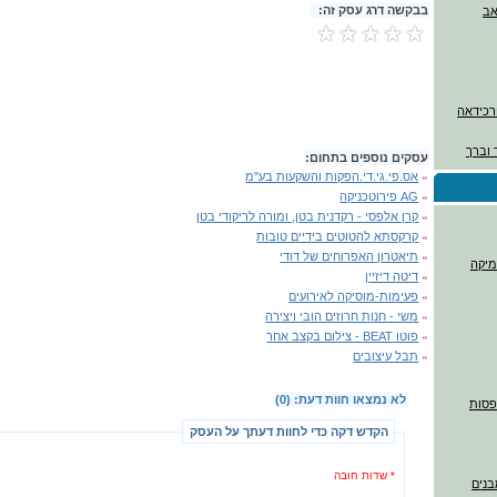
בבקשה דרג עסק זה:
ורכידאה
 וברך
עסקים נוספים בתחום:
»
אס.פי.גי.די.הפקות והשקעות בע"מ
»
AG פירוטכניקה
»
קרן אלפסי - רקדנית בטן, ומורה לריקודי בטן
»
קרקסתא להטוטים בידיים טובות
»
תיאטרון האפרוחים של דודי
מיקה
»
דיטה דיזיין
»
פעימות-מוסיקה לאירועים
»
משי - חנות חרוזים הובי ויצירה
»
פוטו BEAT - צילום בקצב אחר
»
תבל עיצובים
לא נמצאו חוות דעת: (0)
דפסות
הקדש דקה כדי לחוות דעתך על העסק
* שדות חובה
בנים