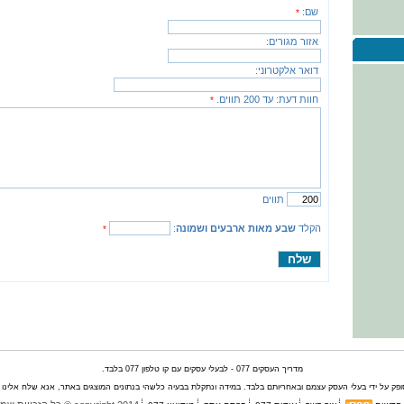
שם:
*
אזור מגורים:
דואר אלקטרוני:
חוות דעת:
עד 200 תווים.
*
תווים
הקלד
שבע מאות ארבעים ושמונה
:
*
מדריך העסקים 077 - לבעלי עסקים עם קו טלפון 077 בלבד.
ק על ידי בעלי העסק עצמם ובאחריותם בלבד. במידה ונתקלת בבעיה כלשהי בנתונים המוצגים באתר, אנא שלח אלינו הו