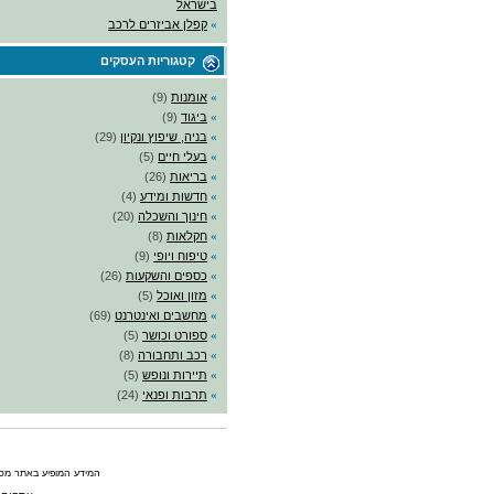
בישראל
»
קפלן אביזרים לרכב
קטגוריות העסקים
»
אומנות
(9)
»
ביגוד
(9)
»
בניה, שיפוץ ונקיון
(29)
»
בעלי חיים
(5)
»
בריאות
(26)
»
חדשות ומידע
(4)
»
חינוך והשכלה
(20)
»
חקלאות
(8)
»
טיפוח ויופי
(9)
»
כספים והשקעות
(26)
»
מזון ואוכל
(5)
»
מחשבים ואינטרנט
(69)
»
ספורט וכושר
(5)
»
רכב ותחבורה
(8)
»
תיירות ונופש
(5)
»
תרבות ופנאי
(24)
המידע המופיע באתר מסופ