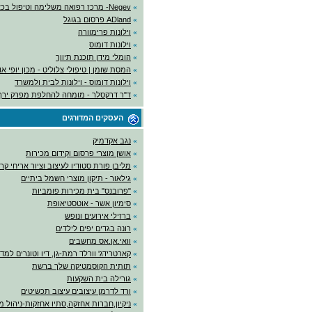
»
Negev- מרכז רפואה משלימה וטיפול בכאב
»
ADland פרסום בגוגל
»
וילונות פרימוורה
»
וילונות דומוס
»
הומלי מידן תוכנת תיווך
»
המסת שומן | טיפולי צלוליט - מכון יופי א
»
וילונות דומוס - וילונות לבית ולמשרד
»
ד"ר דרקסלר - מומחה להחלפת מפרק ירך
העסקים המדורגים
»
נגב אקדמיק
»
אושן מוצרי פרסום וקידום מכירות
»
מליבן פורת סטודיו לעיצוב וציור אריחי קר
»
גילאור - תיקון מוצרי חשמל ביתיים
»
"פרובנס" בית מכירות פומביות
»
סימיון אשר - אוטסטיאופת
»
ברזילי אירועים ונופש
»
רונה בגדים יפים לילדים
»
וואי.אן.אס מחשבים
»
קארטרידג' וורלד רמת-גן, דיו וטונרים למ
»
תותית הקוסמטיקה שלך ברשת
»
גורילה בית השקעות
»
ורד לדרמן עיצובים עיצוב תכשיטים
»
ניקיון,חברות אחזקה,סתיו אחזקות-ניהול מ