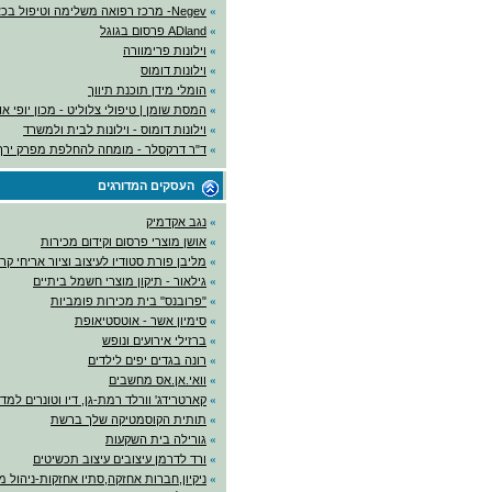
»
Negev- מרכז רפואה משלימה וטיפול בכאב
»
ADland פרסום בגוגל
»
וילונות פרימוורה
»
וילונות דומוס
»
הומלי מידן תוכנת תיווך
»
המסת שומן | טיפולי צלוליט - מכון יופי א
»
וילונות דומוס - וילונות לבית ולמשרד
»
ד"ר דרקסלר - מומחה להחלפת מפרק ירך
העסקים המדורגים
»
נגב אקדמיק
»
אושן מוצרי פרסום וקידום מכירות
»
מליבן פורת סטודיו לעיצוב וציור אריחי קר
»
גילאור - תיקון מוצרי חשמל ביתיים
»
"פרובנס" בית מכירות פומביות
»
סימיון אשר - אוטסטיאופת
»
ברזילי אירועים ונופש
»
רונה בגדים יפים לילדים
»
וואי.אן.אס מחשבים
»
קארטרידג' וורלד רמת-גן, דיו וטונרים למ
»
תותית הקוסמטיקה שלך ברשת
»
גורילה בית השקעות
»
ורד לדרמן עיצובים עיצוב תכשיטים
»
ניקיון,חברות אחזקה,סתיו אחזקות-ניהול מ