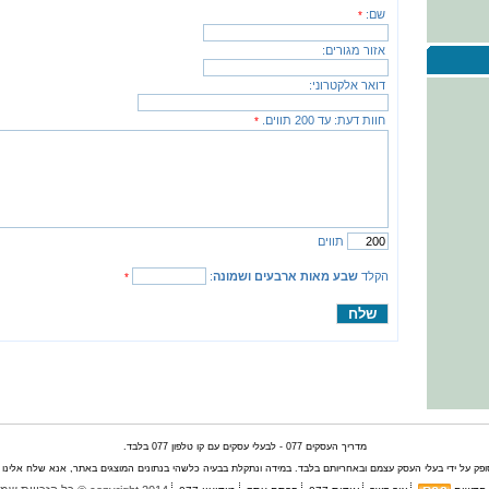
שם:
*
אזור מגורים:
דואר אלקטרוני:
חוות דעת:
עד 200 תווים.
*
תווים
הקלד
שבע מאות ארבעים ושמונה
:
*
מדריך העסקים 077 - לבעלי עסקים עם קו טלפון 077 בלבד.
ק על ידי בעלי העסק עצמם ובאחריותם בלבד. במידה ונתקלת בבעיה כלשהי בנתונים המוצגים באתר, אנא שלח אלינו הו