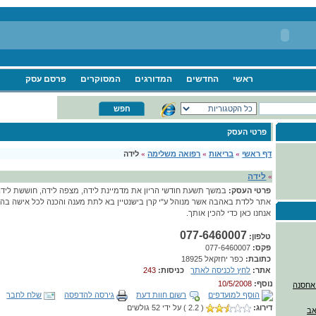
ראשי
החדשים
המדורגים
המסוקרים
פרסם עסק
פרטי העסק
דף ראשי
»
בריאות
»
רפואה משלימה
»
לידה
לידה
»
פרטי העסק:
במשך תשעת חודשי הריון את מדמיינת לידה, מצפה לידה, חוששת לידה
אתר ללדת באהבה אשר מנוהל ע"י קרן בישנטיין בא לתת מענה והכנה לכל אישה בהריון
אנחנו כאן כדי להכין אותך.
077-6460007
טלפון:
פקס:
077-6460007
כתובת:
כפר יחזקאל 18925
אתר:
לחץ לכניסה לאתר
כניסות:
243
נוסף:
10/5/2008
הוסף למועדפים
רשום חוות דעת
גירסה להדפסה
שלח לחבר
דירוג:
( 2.2 ) על ידי 52 גולשים