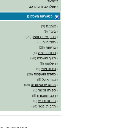
בישראל
»
קפלן אביזרים לרכב
קטגוריות העסקים
»
אומנות
(9)
»
ביגוד
(9)
»
בניה, שיפוץ ונקיון
(29)
»
בעלי חיים
(5)
»
בריאות
(26)
»
חדשות ומידע
(4)
»
חינוך והשכלה
(20)
»
חקלאות
(8)
»
טיפוח ויופי
(9)
»
כספים והשקעות
(26)
»
מזון ואוכל
(5)
»
מחשבים ואינטרנט
(69)
»
ספורט וכושר
(5)
»
רכב ותחבורה
(8)
»
תיירות ונופש
(5)
»
תרבות ופנאי
(24)
המידע המופיע באתר מסופ