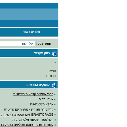
תפריט ראשי
חפש עסק:
עסק אקראי
»
טלפון:
דירוג:
(
)
העסקים החדשים
»
רכבי אמירים קלנועית חשמלית
»
אונטו מדיה
»
אלפא משכנתאות
»
קריקטורה און ליין - מתנות עם פורטרט
»
ISRASTORAGE (ישראסטורג׳) - שירותי אחסנה
»
וולת'סטון השקעות אלטרנטיבות
»
Negev- מרכז רפואה משלימה וטיפול בכאב