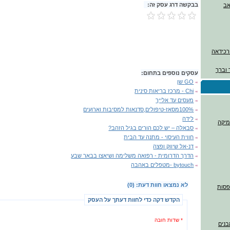
בבקשה דרג עסק זה:
ורכידאה
 וברך
עסקים נוספים בתחום:
»
GO שן
»
Chi - מרכז בריאות סינית
»
מעסים עד אלייך
»
100%מסאז-טיפולים,סדנאות למסיבות וארועים
»
לידה
מיקה
»
סבאלה – יש לכם הורים בגיל הזהב?
»
חווית העיסוי - מתנה עד הבית
»
דנ-אל שיווק ופצה
»
הדרך הדרומית - רפואה משלימה ושיאצו בבאר שבע
»
bytouch -מטפלים באהבה
לא נמצאו חוות דעת: (0)
דפסות
הקדש דקה כדי לחוות דעתך על העסק
* שדות חובה
בנים