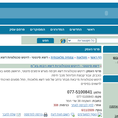
ראשי
החדשים
המדורגים
המסוקרים
פרסם עסק
פרטי העסק
דף ראשי
»
חקלאות
»
צמחיה מלאכותית
»
דשא סינטטי - דויטש טכנולוגיות דשא 
בטן
..
דשא סינטטי - דויטש טכנולוגיות דשא ויבוא בע"מ
»
פרטי העסק:
כוכבים, עבור קבוצת הכדורגל מכבי חיפה.
דויטש טכנולוגיות מייבאת מבחר נרחב של סוגי דשא מלאכותי, החל מסוגים האיכותיים
לדשאים בסיסיים
077-5100841
טלפון:
פקס:
077-5100843
כתובת:
השקמה 38 שדי חמד
אתר:
לחץ לכניסה לאתר
כניסות:
308
נוסף:
6/11/2009
הוסף למועדפים
רשום חוות דעת
גירסה להדפסה
שלח לחבר