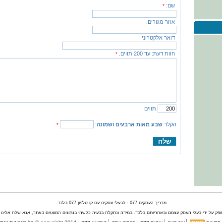
שם:
*
אזור מגורים:
דואר אלקטרוני:
חוות דעת:
עד 200 תווים.
*
תווים
הקלד
שבע מאות ארבעים ושמונה
:
*
מדריך העסקים 077 - לבעלי עסקים עם קו טלפון 077 בלבד.
ק על ידי בעלי העסק עצמם ובאחריותם בלבד. במידה ונתקלת בבעיה כלשהי בנתונים המוצגים באתר, אנא שלח אלינו הו