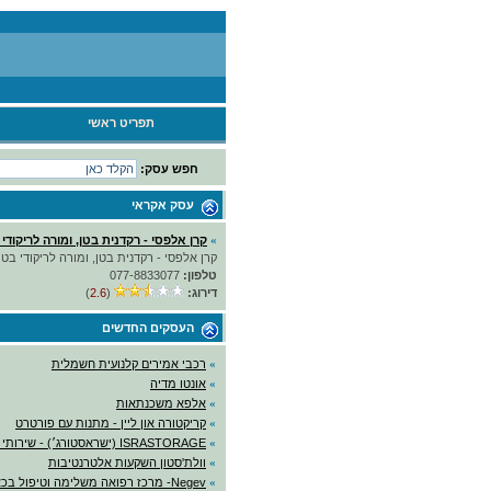
תפריט ראשי
חפש עסק:
עסק אקראי
»
קרן אלפסי - רקדנית בטן, ומורה לריקודי 
קרן אלפסי - רקדנית בטן, ומורה לריקודי בטן.
טלפון:
077-8833077
דירוג:
(
2.6
)
העסקים החדשים
»
רכבי אמירים קלנועית חשמלית
»
אונטו מדיה
»
אלפא משכנתאות
»
קריקטורה און ליין - מתנות עם פורטרט
»
ISRASTORAGE (ישראסטורג׳) - שירותי אחסנה
»
וולת'סטון השקעות אלטרנטיבות
»
Negev- מרכז רפואה משלימה וטיפול בכאב