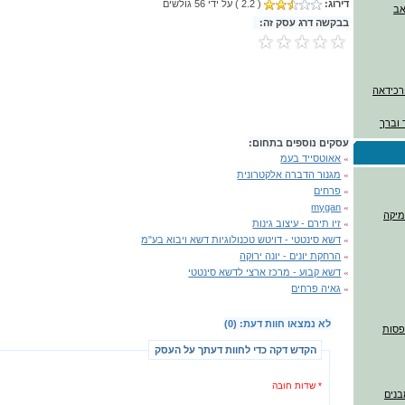
דירוג:
( 2.2 ) על ידי 56 גולשים
בבקשה דרג עסק זה:
ורכידאה
 וברך
עסקים נוספים בתחום:
»
אאוטסייד בעמ
»
מגנור הדברה אלקטרונית
»
פרחים
mygan
»
מיקה
»
זיו תירם - עיצוב גינות
»
דשא סינטטי - דויטש טכנולוגיות דשא ויבוא בע"מ
»
הרחקת יונים - יונה ירוקה
»
דשא קבוע - מרכז ארצי לדשא סינטטי
»
גאיה פרחים
לא נמצאו חוות דעת: (0)
דפסות
הקדש דקה כדי לחוות דעתך על העסק
* שדות חובה
בנים