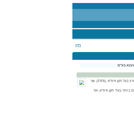
רדיו
ויבוא בע"מ
דויטש טכנולוגיות דשא הקימה מגרש אימונים סינטטי, הראשון מסוגו בארץ בעל תקן פיפ"א ,(FIFA), שני
 ביותר בעלי תקן פיפ"א, ועד