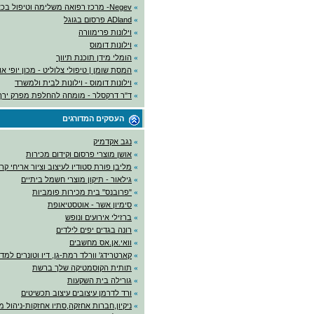
»
Negev- מרכז רפואה משלימה וטיפול בכאב
»
ADland פרסום בגוגל
»
וילונות פרימוורה
»
וילונות דומוס
»
הומלי מידן תוכנת תיווך
»
המסת שומן | טיפולי צלוליט - מכון יופי א
»
וילונות דומוס - וילונות לבית ולמשרד
»
ד"ר דרקסלר - מומחה להחלפת מפרק ירך
העסקים המדורגים
»
נגב אקדמיק
»
אושן מוצרי פרסום וקידום מכירות
»
מליבן פורת סטודיו לעיצוב וציור אריחי קר
»
גילאור - תיקון מוצרי חשמל ביתיים
»
"פרובנס" בית מכירות פומביות
»
סימיון אשר - אוטסטיאופת
»
ברזילי אירועים ונופש
»
רונה בגדים יפים לילדים
»
וואי.אן.אס מחשבים
»
קארטרידג' וורלד רמת-גן, דיו וטונרים למ
»
תותית הקוסמטיקה שלך ברשת
»
גורילה בית השקעות
»
ורד לדרמן עיצובים עיצוב תכשיטים
»
ניקיון,חברות אחזקה,סתיו אחזקות-ניהול מ