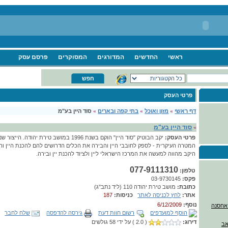
ראשי
החדשים
המדורגים
המסוקרים
פרסם עסק
פרטי העסק
דף ראשי
»
מזון ואוכל
»
בתי קפה ובארים
»
סוד היין בע"מ
סוד היין בע"מ
»
פרטי העסק:
יקב הבוטיק "סוד היין" הוקם בשנת 1996 במושב טיר
המטרה העיקרית - לספק לחובבי היין והבירה את הכלים הדרושים להם להכנת היין ו
היקב מהווה למעשה את המרכז הישראלי ליין ולציוד להכנת יין ובירה.
077-9111310
טלפון:
פקס:
03-9730145
כתובת:
מושב טירת יהודה 110 (ליד נתב"ג)
אתר:
לחץ לכניסה לאתר
כניסות:
187
נוסף:
6/12/2009
הוסף למועדפים
רשום חוות דעת
גירסה להדפסה
שלח לחבר
דירוג:
( 2.0 ) על ידי 58 גולשים