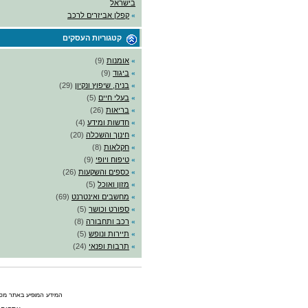
בישראל
»
קפלן אביזרים לרכב
קטגוריות העסקים
»
אומנות
(9)
»
ביגוד
(9)
»
בניה, שיפוץ ונקיון
(29)
»
בעלי חיים
(5)
»
בריאות
(26)
»
חדשות ומידע
(4)
»
חינוך והשכלה
(20)
»
חקלאות
(8)
»
טיפוח ויופי
(9)
»
כספים והשקעות
(26)
»
מזון ואוכל
(5)
»
מחשבים ואינטרנט
(69)
»
ספורט וכושר
(5)
»
רכב ותחבורה
(8)
»
תיירות ונופש
(5)
»
תרבות ופנאי
(24)
המידע המופיע באתר מסופ