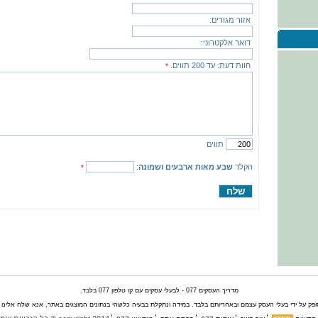
אזור מגורים:
דואר אלקטרוני:
חוות דעת:
עד 200 תווים.
*
תווים
הקלד
שבע מאות ארבעים ושמונה
:
*
מדריך העסקים 077 - לבעלי עסקים עם קו טלפון 077 בלבד.
ק על ידי בעלי העסק עצמם ובאחריותם בלבד. במידה ונתקלת בבעיה כלשהי בנתונים המוצגים באתר, אנא שלח אלינו הו