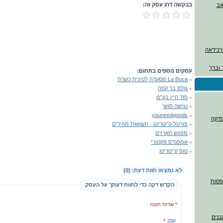
בבקשה דרג עסק זה:
ורכידאה
 וברך
עסקים נוספים בתחום:
»
La Boca מסעדה לטינית כשרה
»
גולס בר קפה
»
סוד היין בע"מ
»
נגישה סושי
youneedgoods
»
מיקה
»
פורטל קייטרינג - השוואת מחירים
»
מפגש הארזים
»
אמפנדס פקטורי
»
טופ קייטרינג
לא נמצאו חוות דעת: (0)
דפסות
הקדש דקה כדי לחוות דעתך על העסק
* שדות חובה
בנים
שם:
*