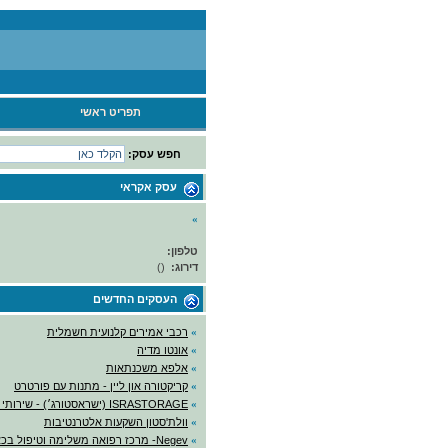
תפריט ראשי
חפש עסק:
עסק אקראי
»
טלפון:
דירוג:
(
)
העסקים החדשים
»
רכבי אמירים קלנועית חשמלית
»
אונטו מדיה
»
אלפא משכנתאות
»
קריקטורה און ליין - מתנות עם פורטרט
»
ISRASTORAGE (ישראסטורג׳) - שירותי אחסנה
»
וולת'סטון השקעות אלטרנטיבות
»
Negev- מרכז רפואה משלימה וטיפול בכאב