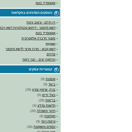
»
אאוטסייד בעמ
העסקים המדורגים
בחקלאות
»
זיו תירם - עיצוב גינות
»
דשא סינטטי - דויטש טכנולוגיות דשא ויבו
»
אאוטסייד בעמ
»
מגנור הדברה אלקטרונית
mygan
»
»
דשא קבוע - מרכז ארצי לדשא סינטטי
»
פרחים
»
הרחקת יונים - יונה ירוקה
קטגוריות עסקים
»
אומנות
(9)
»
ביגוד
(9)
»
בניה, שיפוץ ונקיון
(29)
»
בעלי חיים
(5)
»
בריאות
(26)
»
חדשות ומידע
(4)
»
חינוך והשכלה
(20)
»
חקלאות
(8)
»
טיפוח ויופי
(9)
»
כספים והשקעות
(26)