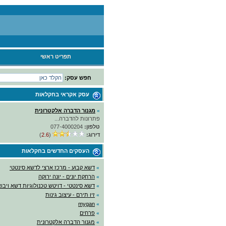
תפריט ראשי
חפש עסק:
עסק אקראי
בחקלאות
»
מגנור הדברה אלקטרונית
פתרונות להדברה...
טלפון:
077-4000204
דירוג:
(
2.6
)
העסקים החדשים
בחקלאות
»
דשא קבוע - מרכז ארצי לדשא סינטטי
»
הרחקת יונים - יונה ירוקה
»
דשא סינטטי - דויטש טכנולוגיות דשא ויבו
»
זיו תירם - עיצוב גינות
mygan
»
»
פרחים
»
מגנור הדברה אלקטרונית