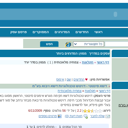
ראשי
החדשים
המדורגים
המסוקרים
פרסם עסק
עסקים במדריך
ממוין: המדורגים ביותר
דף ראשי
»
חקלאות
»
צמחיה מלאכותית
( 1 )
ממוין בסדר יורד
אפשרויות מיון
:
החדשים
|
שם
|
איפוס
דשא סינטטי - דויטש טכנולוגיות דשא ויבוא בע"מ
»
דף ראשי
»
חקלאות
»
צמחיה מלאכותית
פרטי העסק:
עבור קבוצת הכדורגל מכבי חיפה. דויטש טכנולוגיות מייבאת מבחר נרחב של סוגי דשא
בעלי תקן פיפ"א, ועד לדשאים בסיסיים
א בע"מ
דירוג:
(
2.2
) על ידי
56
גולשים
נוסף:
6/11/2009
שלח לחבר
חוות דעת (0)
פרטים נוספים
סך הכל עסקים:
1
- מחולק לדפים:
1
עד
1