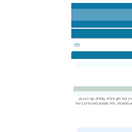
רדיו
דויטש טכנולוגיות דשא הקימה מגרש אימונים סינטטי, הראשון מסוגו בארץ בעל תקן פיפ"א ,(FIFA), שני כוכבים,
 מלאכותי, החל מסוגים האיכותיים ביותר