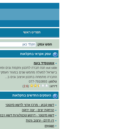
תפריט ראשי
חפש עסק:
עסק אקראי
בחקלאות
»
אאוטסייד בעמ
out side הנה חברה לתכנון והקמת גנים ופ
בישראל למעלה מחמש שנים במגזר העסקי ו
החברה מתמחה בתכנון ועיצוב גנים ב...
טלפון:
077-7910893
דירוג:
(
2.6
)
העסקים החדשים
בחקלאות
»
דשא קבוע - מרכז ארצי לדשא סינטטי
»
הרחקת יונים - יונה ירוקה
»
דשא סינטטי - דויטש טכנולוגיות דשא ויבו
»
זיו תירם - עיצוב גינות
mygan
»