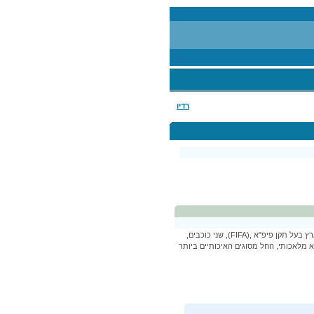
רדיו
דויטש טכנולוגיות דשא הקימה מגרש אימונים סינטטי, הראשון מסוגו בארץ בעל תקן פיפ"א ,(FIFA), שני כוכבים,
 מלאכותי, החל מסוגים האיכותיים ביותר