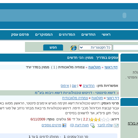
ראשי
החדשים
המדורגים
המסוקרים
פרסם עסק
עסקים במדריך
ממוין: הכי חדשים
דף ראשי
»
חקלאות
»
צמחיה מלאכותית
( 1 )
ממוין בסדר יורד
ועלת
הפרטי .
אפשרויות מיון
:
החדשים
|
שם
|
איפוס
דשא סינטטי - דויטש טכנולוגיות דשא ויבוא בע"מ
»
דף ראשי
»
חקלאות
»
צמחיה מלאכותית
פרטי העסק:
עבור קבוצת הכדורגל מכבי חיפה. דויטש טכנולוגיות מייבאת מבחר נרחב של סוגי דשא
בעלי תקן פיפ"א, ועד לדשאים בסיסיים
דירוג:
(
2.2
) על ידי
56
גולשים
נוסף:
6/11/2009
א בע"מ
שלח לחבר
חוות דעת (0)
פרטים נוספים
סך הכל עסקים:
1
- מחולק לדפים:
1
עד
1